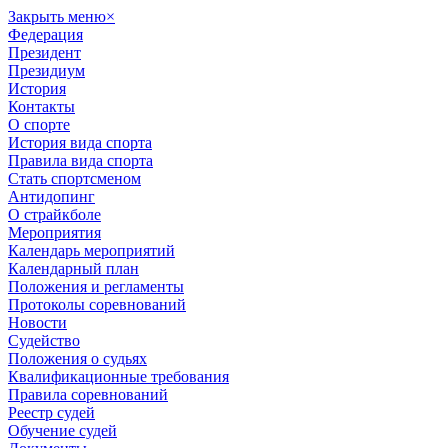
Закрыть меню
×
Федерация
Президент
Президиум
История
Контакты
О спорте
История вида спорта
Правила вида спорта
Стать спортсменом
Антидопинг
О страйкболе
Мероприятия
Календарь мероприятий
Календарный план
Положения и регламенты
Протоколы соревнований
Новости
Судейство
Положения о судьях
Квалификационные требования
Правила соревнований
Реестр судей
Обучение судей